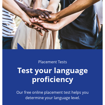
Placement Tests
Test your language
proficiency
Our free online placement test helps you
determine your language level.